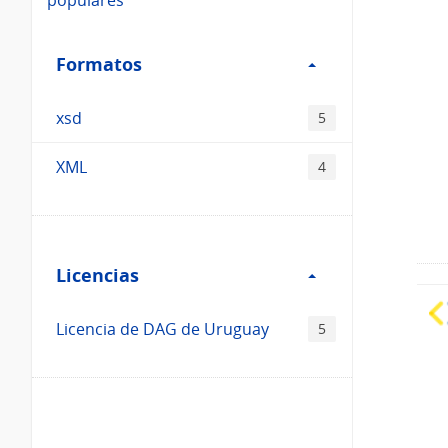
Filtro
Formatos
Formatos
xsd
5
XML
4
Filtro
Licencias
Licencias
Licencia de DAG de Uruguay
5