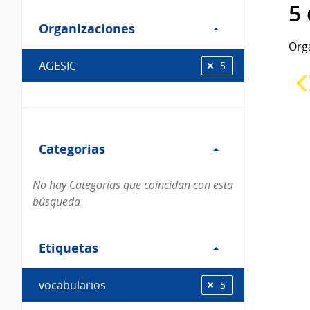
Filtro
datos...
5
Organizaciones
Organizaciones
Org
AGESIC
5
Filtro
Categorias
Categorias
No hay Categorias que coincidan con esta
búsqueda
Filtro
Etiquetas
Etiquetas
vocabularios
5