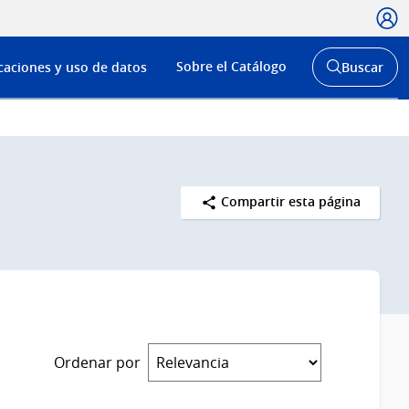
Usua
Menú
Sobre el Catálogo
caciones y uso de datos
Buscar
de
Abrir
buscador
navega
y
Compartir esta página
Ordenar por