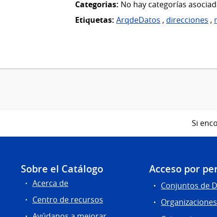
Categorias:
No hay categorías asociad
Etiquetas:
ArqdeDatos
,
direcciones
,
Si enco
Sobre el Catálogo
Acceso por per
Acerca de
Conjuntos de 
Centro de recursos
Organizacione
Ayúdanos a mejorar