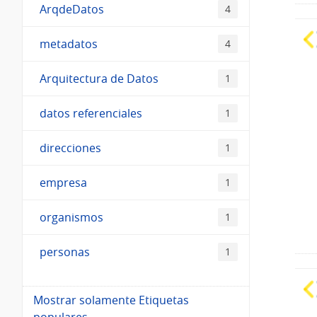
ArqdeDatos
4
metadatos
4
Arquitectura de Datos
1
datos referenciales
1
direcciones
1
empresa
1
organismos
1
personas
1
Mostrar solamente Etiquetas
populares