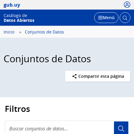
Usua
gub.uy
Catálogo de
Abrir
Desplegar
Menú
Datos Abiertos
busc
Inicio
Conjuntos de Datos
Conjuntos de Datos
Compartir esta página
Filtros
Buscar
conjuntos