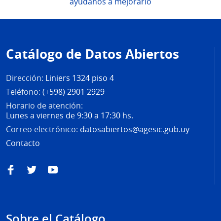
ayúdanos a mejorarlo
Pie
de
Catálogo de Datos Abiertos
página
Dirección:
Liniers 1324 piso 4
Teléfono:
(+598) 2901 2929
Horario de atención:
Lunes a viernes de 9:30 a 17:30 hs.
Correo electrónico:
datosabiertos@agesic.gub.uy
Contacto
Facebook
Twitter
YouTube
Sobre el Catálogo