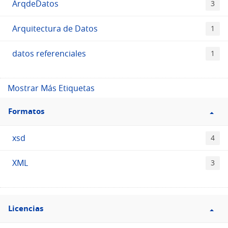
ArqdeDatos
3
Arquitectura de Datos
1
datos referenciales
1
Mostrar Más Etiquetas
Filtro
Formatos
Formatos
xsd
4
XML
3
Filtro
Licencias
Licencias