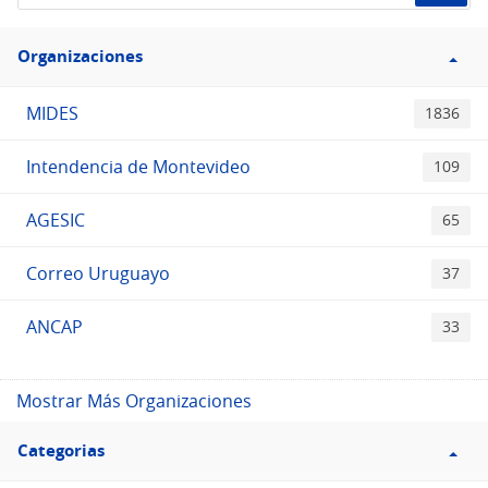
de
Filtro
datos...
Organizaciones
Organizaciones
MIDES
1836
Intendencia de Montevideo
109
AGESIC
65
Correo Uruguayo
37
ANCAP
33
Mostrar Más Organizaciones
Filtro
Categorias
Categorias