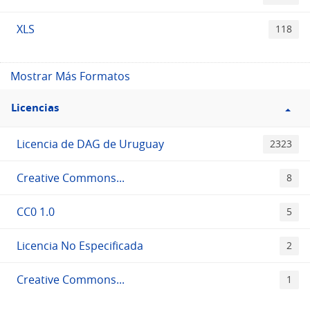
XLS
118
Mostrar Más Formatos
Filtro
Licencias
Licencias
Licencia de DAG de Uruguay
2323
Creative Commons...
8
CC0 1.0
5
Licencia No Especificada
2
Creative Commons...
1