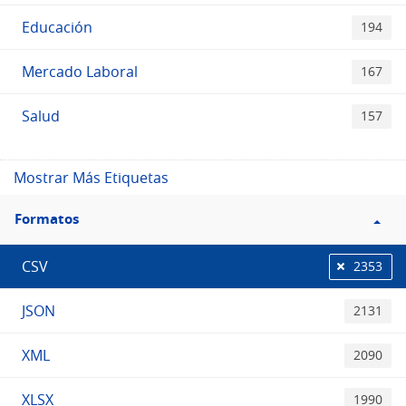
Educación
194
Mercado Laboral
167
Salud
157
Mostrar Más Etiquetas
Filtro
Formatos
Formatos
CSV
2353
JSON
2131
XML
2090
XLSX
1990