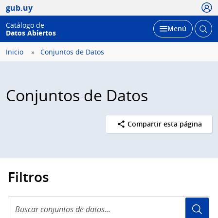
Usua
gub.uy
Catálogo de
Abrir
Desplegar
Menú
Datos Abiertos
busc
Inicio
Conjuntos de Datos
Conjuntos de Datos
Compartir esta página
Filtros
Buscar
conjuntos