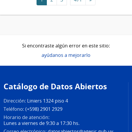
Si encontraste algún error en este sitio:
ayúdanos a mejorarlo
Pie
de
Catálogo de Datos Abiertos
página
Dirección:
Liniers 1324 piso 4
Teléfono:
(+598) 2901 2929
Horario de atención:
Lunes a viernes de 9:30 a 17:30 hs.
Correo electrónico:
datosabiertos@agesic.gub.uy