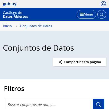
Usua
gub.uy
Catálogo de
Abrir
Desplegar
Menú
Datos Abiertos
busc
Inicio
Conjuntos de Datos
Conjuntos de Datos
Compartir esta página
Filtros
Buscar
conjuntos