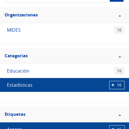
de
Filtro
datos...
Organizaciones
Organizaciones
MIDES
16
Filtro
Categorias
Categorias
Educación
16
Estadísticas
16
Filtro
Etiquetas
Etiquetas