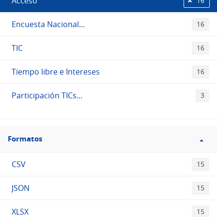
Acceso
16
Encuesta Nacional...
16
TIC
16
Tiempo libre e Intereses
16
Participación TICs...
3
Filtro
Formatos
Formatos
CSV
15
JSON
15
XLSX
15