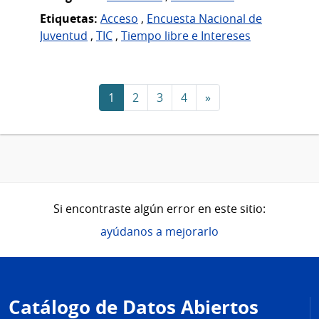
Etiquetas:
Acceso
,
Encuesta Nacional de
Juventud
,
TIC
,
Tiempo libre e Intereses
1
2
3
4
»
Si encontraste algún error en este sitio:
ayúdanos a mejorarlo
Pie
de
Catálogo de Datos Abiertos
página