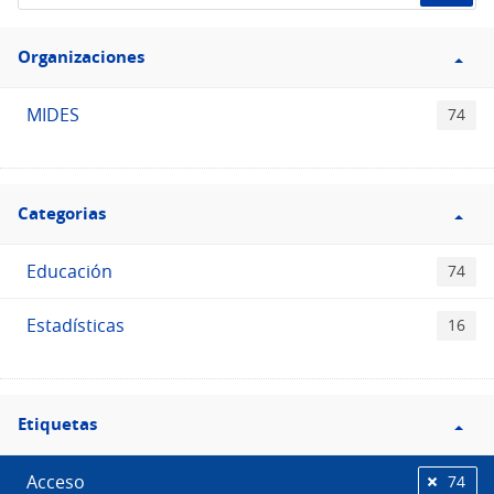
de
Filtro
datos...
Organizaciones
Organizaciones
MIDES
74
Filtro
Categorias
Categorias
Educación
74
Estadísticas
16
Filtro
Etiquetas
Etiquetas
Acceso
74