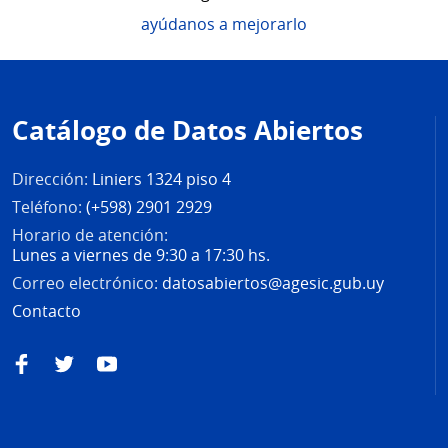
ayúdanos a mejorarlo
Pie
de
Catálogo de Datos Abiertos
página
Dirección:
Liniers 1324 piso 4
Teléfono:
(+598) 2901 2929
Horario de atención:
Lunes a viernes de 9:30 a 17:30 hs.
Correo electrónico:
datosabiertos@agesic.gub.uy
Contacto
Facebook
Twitter
YouTube