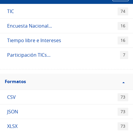
TIC
74
Encuesta Nacional...
16
Tiempo libre e Intereses
16
Participación TICs...
7
Filtro
Formatos
Formatos
CSV
73
JSON
73
XLSX
73