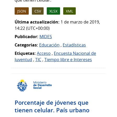
que tienen celular.
JSON
CSV
XLSX
XML
Última actualización:
1 de marzo de 2019,
14:22 (UTC+00:00)
Publicador:
MIDES
Categorias:
Educación
,
Estadísticas
Etiquetas:
Acceso
,
Encuesta Nacional de
Juventud
,
TIC
,
Tiempo libre e Intereses
Porcentaje de jóvenes que
tienen celular. País urbano