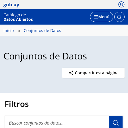
Usua
gub.uy
Catálogo de
Abrir
Desplegar
Menú
Datos Abiertos
busc
Inicio
Conjuntos de Datos
Conjuntos de Datos
Compartir esta página
Filtros
Buscar
conjuntos