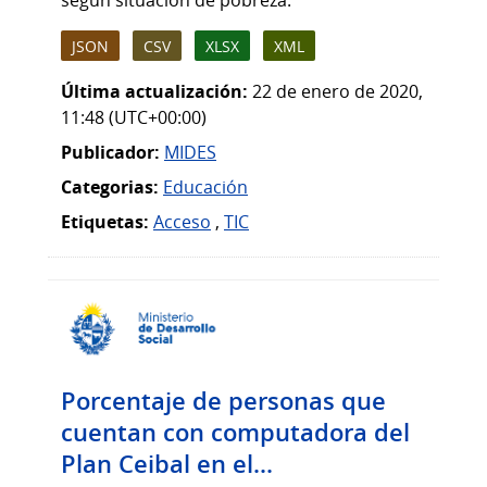
según situación de pobreza.
JSON
CSV
XLSX
XML
Última actualización:
22 de enero de 2020,
11:48 (UTC+00:00)
Publicador:
MIDES
Categorias:
Educación
Etiquetas:
Acceso
,
TIC
Porcentaje de personas que
cuentan con computadora del
Plan Ceibal en el...