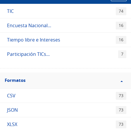
TIC
74
Encuesta Nacional...
16
Tiempo libre e Intereses
16
Participación TICs...
7
Filtro
Formatos
Formatos
CSV
73
JSON
73
XLSX
73