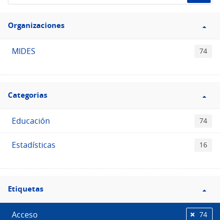
de
Filtro
datos...
Organizaciones
Organizaciones
MIDES
74
Filtro
Categorias
Categorias
Educación
74
Estadísticas
16
Filtro
Etiquetas
Etiquetas
Acceso
74