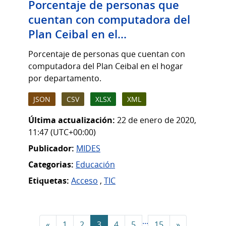
Porcentaje de personas que
cuentan con computadora del
Plan Ceibal en el...
Porcentaje de personas que cuentan con
computadora del Plan Ceibal en el hogar
por departamento.
JSON
CSV
XLSX
XML
Última actualización:
22 de enero de 2020,
11:47 (UTC+00:00)
Publicador:
MIDES
Categorias:
Educación
Etiquetas:
Acceso
,
TIC
...
«
1
2
3
4
5
15
»