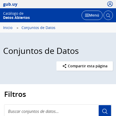
Usua
gub.uy
Catálogo de
Abrir
Desplegar
Menú
Datos Abiertos
busc
Inicio
Conjuntos de Datos
Conjuntos de Datos
Compartir esta página
Filtros
Buscar
conjuntos