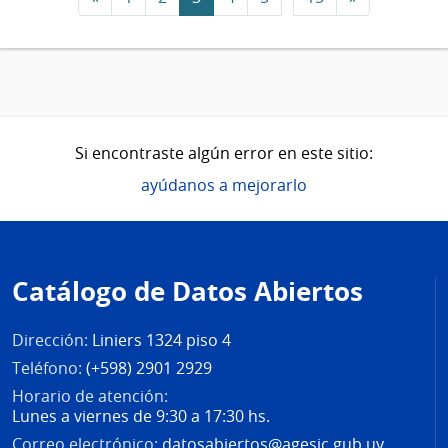
Si encontraste algún error en este sitio:
ayúdanos a mejorarlo
Pie
de
Catálogo de Datos Abiertos
página
Dirección:
Liniers 1324 piso 4
Teléfono:
(+598) 2901 2929
Horario de atención:
Lunes a viernes de 9:30 a 17:30 hs.
Correo electrónico:
datosabiertos@agesic.gub.uy