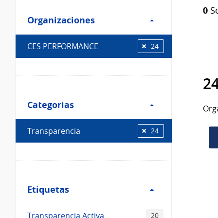
Filtro
Catálogo
0
Se
Organizaciones
Organizaciones
CES PERFORMANCE
24
24
Filtro
Categorias
Categorias
Org
Transparencia
24
Filtro
Etiquetas
Etiquetas
Transparencia Activa
20