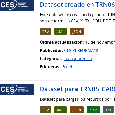
Dataset creado en TRN0
Este dataset se crea con la prueba TRN
son de formato CSV, XLSX, JSON, PDF, T
CSV
XML
JSON
Última actualización:
16 de noviembr
Publicador:
CES PERFORMANCE
Categorias:
Transparencia
Etiquetas:
Prueba
Dataset para TRN05_CAR
Dataset para cargar los recursos por
CSV
XML
JSON
XLSX
TXT