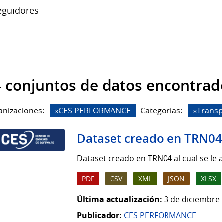
guidores
 conjuntos de datos encontrad
anizaciones:
CES PERFORMANCE
Categorias:
Transp
Dataset creado en TRN
Dataset creado en TRN04 al cual se le
PDF
CSV
XML
JSON
XLSX
Última actualización:
3 de diciembre 
Publicador:
CES PERFORMANCE