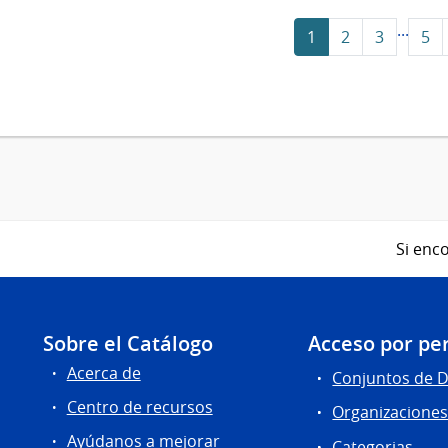
...
1
2
3
5
Si enco
Sobre el Catálogo
Acceso por per
Acerca de
Conjuntos de 
Centro de recursos
Organizacione
Ayúdanos a mejorar
Categorias