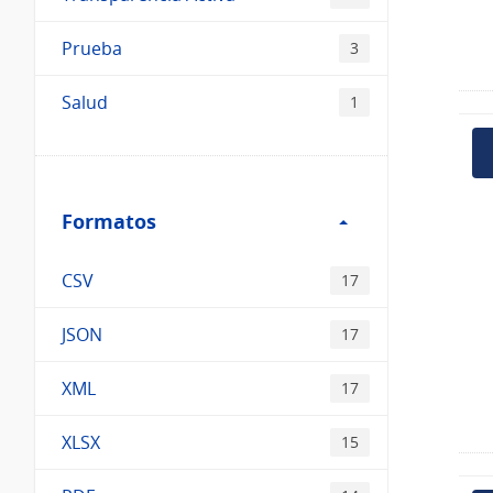
Prueba
3
Salud
1
Filtro
Formatos
Formatos
CSV
17
JSON
17
XML
17
XLSX
15