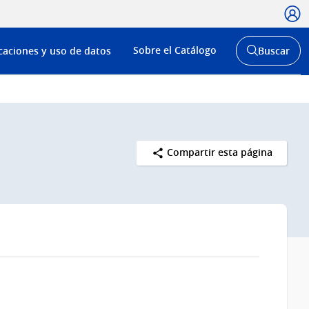
Usua
Menú
Sobre el Catálogo
caciones y uso de datos
Buscar
de
Abrir
buscador
navega
y
Compartir esta página