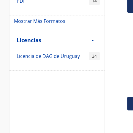
PDF
14
Mostrar Más Formatos
Filtro
Licencias
Licencias
Licencia de DAG de Uruguay
24