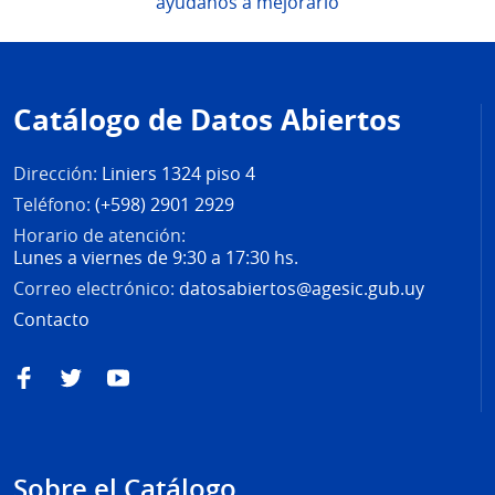
ayúdanos a mejorarlo
Pie
de
Catálogo de Datos Abiertos
página
Dirección:
Liniers 1324 piso 4
Teléfono:
(+598) 2901 2929
Horario de atención:
Lunes a viernes de 9:30 a 17:30 hs.
Correo electrónico:
datosabiertos@agesic.gub.uy
Contacto
Facebook
Twitter
YouTube
Sobre el Catálogo