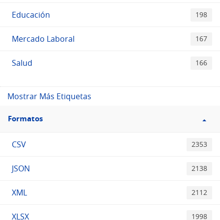
Educación
198
Mercado Laboral
167
Salud
166
Mostrar Más Etiquetas
Filtro
Formatos
Formatos
CSV
2353
JSON
2138
XML
2112
XLSX
1998