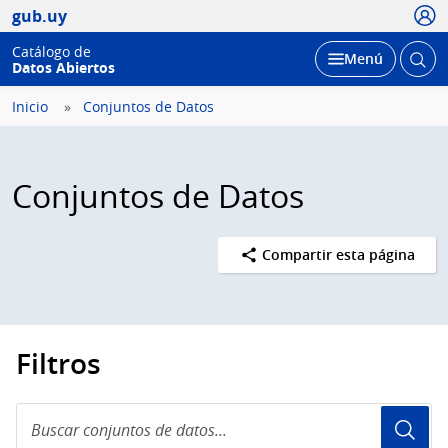
Usua
gub.uy
Catálogo de
Abrir
Desplegar
Menú
Datos Abiertos
busc
Inicio
Conjuntos de Datos
Conjuntos de Datos
Compartir esta página
Filtros
Buscar
conjuntos