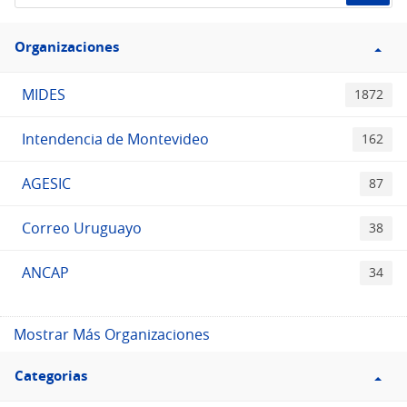
de
Filtro
datos...
Organizaciones
Organizaciones
MIDES
1872
Intendencia de Montevideo
162
AGESIC
87
Correo Uruguayo
38
ANCAP
34
Mostrar Más Organizaciones
Filtro
Categorias
Categorias