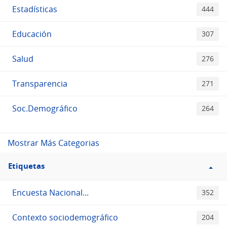
Estadísticas
444
Educación
307
Salud
276
Transparencia
271
Soc.Demográfico
264
Mostrar Más Categorias
Filtro
Etiquetas
Etiquetas
Encuesta Nacional...
352
Contexto sociodemográfico
204