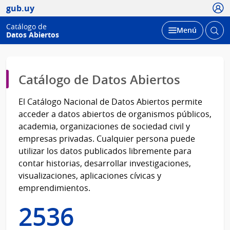
Usua
gub.uy
Catálogo de
Abrir
Desplegar
Menú
Datos Abiertos
busc
Página
Catálogo de Datos Abiertos
principal
El Catálogo Nacional de Datos Abiertos permite
acceder a datos abiertos de organismos públicos,
academia, organizaciones de sociedad civil y
empresas privadas. Cualquier persona puede
utilizar los datos publicados libremente para
contar historias, desarrollar investigaciones,
visualizaciones, aplicaciones cívicas y
emprendimientos.
2536