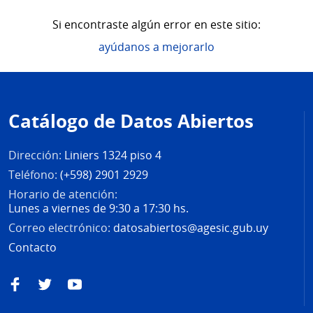
Si encontraste algún error en este sitio:
ayúdanos a mejorarlo
Pie
de
Catálogo de Datos Abiertos
página
Dirección:
Liniers 1324 piso 4
Teléfono:
(+598) 2901 2929
Horario de atención:
Lunes a viernes de 9:30 a 17:30 hs.
Correo electrónico:
datosabiertos@agesic.gub.uy
Contacto
Facebook
Twitter
YouTube