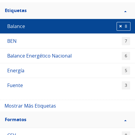
Filtro
Etiquetas
Etiquetas
Balance
8
BEN
7
Balance Energético Nacional
6
Energía
5
Fuente
3
Mostrar Más Etiquetas
Filtro
Formatos
Formatos