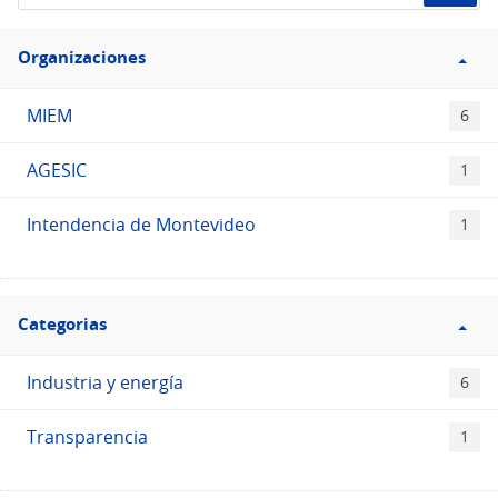
de
Filtro
datos...
Organizaciones
Organizaciones
MIEM
6
AGESIC
1
Intendencia de Montevideo
1
Filtro
Categorias
Categorias
Industria y energía
6
Transparencia
1