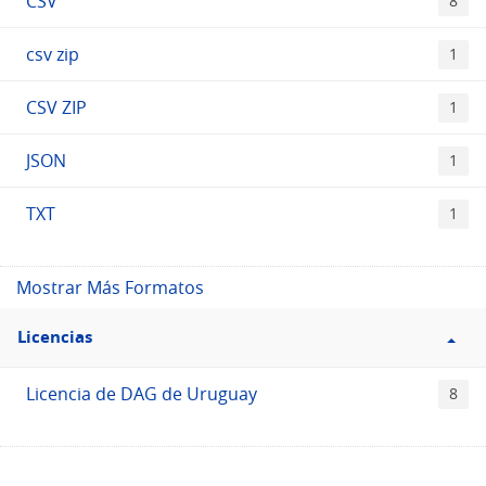
CSV
8
csv zip
1
CSV ZIP
1
JSON
1
TXT
1
Mostrar Más Formatos
Filtro
Licencias
Licencias
Licencia de DAG de Uruguay
8