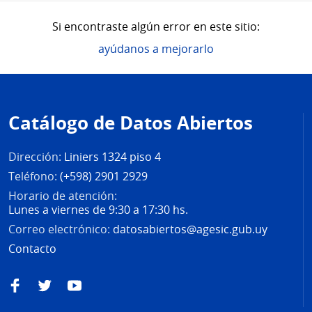
Si encontraste algún error en este sitio:
ayúdanos a mejorarlo
Pie
de
Catálogo de Datos Abiertos
página
Dirección:
Liniers 1324 piso 4
Teléfono:
(+598) 2901 2929
Horario de atención:
Lunes a viernes de 9:30 a 17:30 hs.
Correo electrónico:
datosabiertos@agesic.gub.uy
Contacto
Facebook
Twitter
YouTube