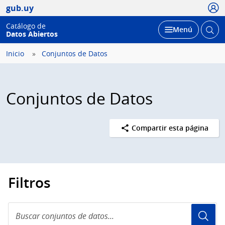
Usua
gub.uy
Catálogo de
Abrir
Desplegar
Menú
Datos Abiertos
busc
Inicio
Conjuntos de Datos
Conjuntos de Datos
Compartir esta página
Filtros
Buscar
conjuntos