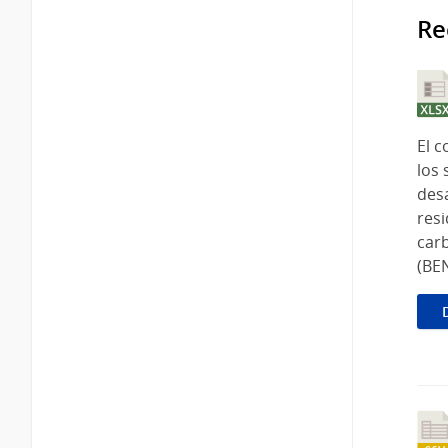
Re
El c
los 
desa
resi
carb
(BEN