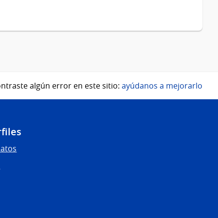
ntraste algún error en este sitio:
ayúdanos a mejorarlo
files
Datos
s