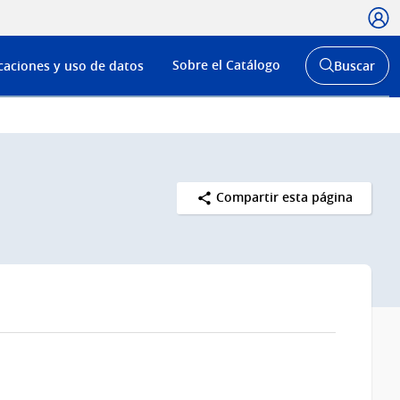
Usua
Menú
Sobre el Catálogo
caciones y uso de datos
Buscar
de
Abrir
buscador
navega
y
Compartir esta página