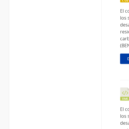
El c
los 
desa
resi
carb
(BEN
El c
los 
desa