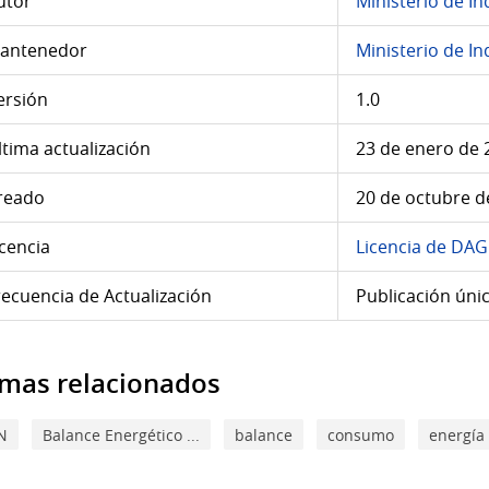
utor
Ministerio de In
antenedor
Ministerio de In
ersión
1.0
ltima actualización
23 de enero de 
reado
20 de octubre d
icencia
Licencia de DA
recuencia de Actualización
Publicación úni
mas relacionados
N
Balance Energético ...
balance
consumo
energía