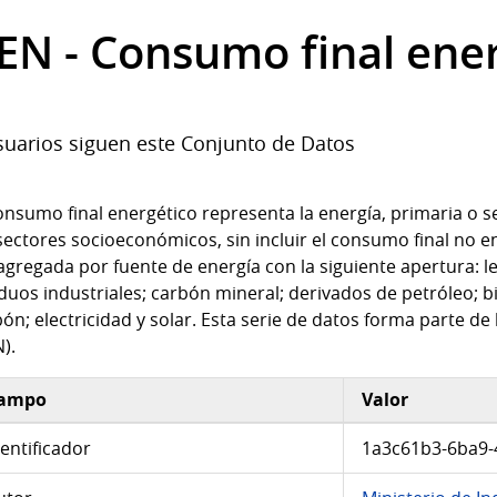
EN - Consumo final ener
uarios siguen este Conjunto de Datos
onsumo final energético representa la energía, primaria o s
sectores socioeconómicos, sin incluir el consumo final no e
gregada por fuente de energía con la siguiente apertura: l
duos industriales; carbón mineral; derivados de petróleo; b
ón; electricidad y solar. Esta serie de datos forma parte de
).
ampo
Valor
ormación adicional del conjunto de datos
dentificador
1a3c61b3-6ba9-