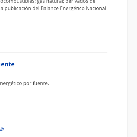
iocombustibles; gas natural; derivados del
 la publicación del Balance Energético Nacional
uente
nergético por fuente.
uy