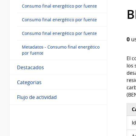
Consumo final energético por fuente
B
Consumo final energético por fuente
Consumo final energético por fuente
0
us
Metadatos - Consumo final energético
por fuente
El c
los 
Destacados
desa
resi
Categorias
carb
(BEN
Flujo de actividad
C
Inf
I