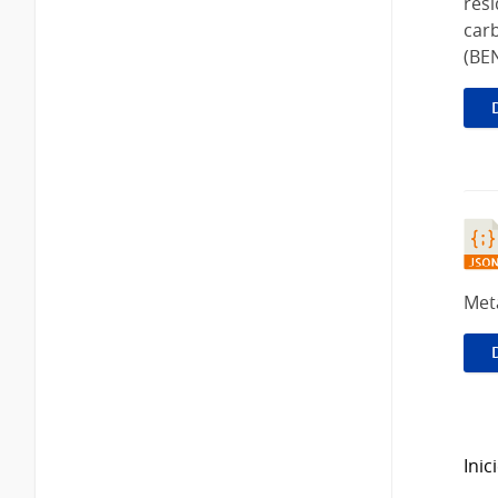
resi
carb
(BEN
Met
Inic