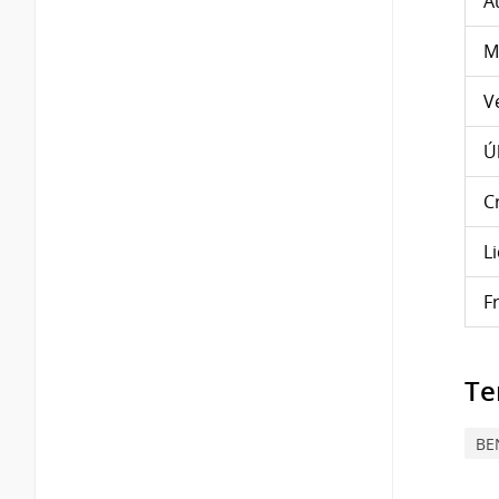
A
M
V
Ú
C
L
F
Te
BE