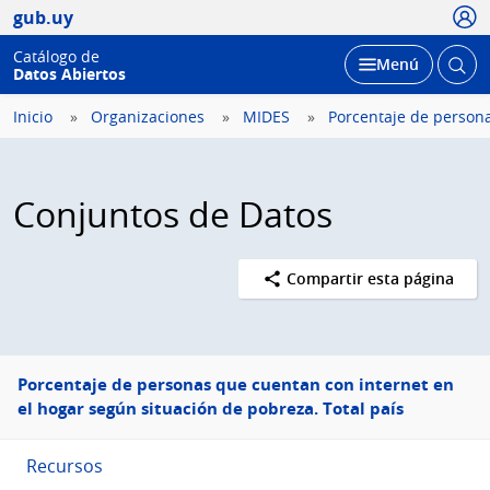
Usua
gub.uy
Catálogo de
Abrir
Desplegar
Menú
Datos Abiertos
busc
Inicio
Organizaciones
MIDES
Porcentaje de persona
Conjuntos de Datos
Compartir esta página
Menú
Porcentaje de personas que cuentan con internet en
lateral
el hogar según situación de pobreza. Total país
Recursos