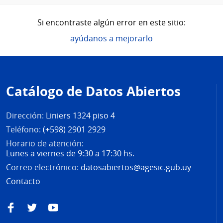
Si encontraste algún error en este sitio:
ayúdanos a mejorarlo
Pie
de
Catálogo de Datos Abiertos
página
Dirección:
Liniers 1324 piso 4
Teléfono:
(+598) 2901 2929
Horario de atención:
Lunes a viernes de 9:30 a 17:30 hs.
Correo electrónico:
datosabiertos@agesic.gub.uy
Contacto
Facebook
Twitter
YouTube