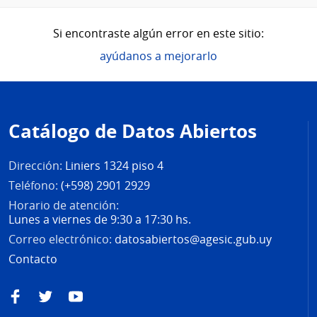
Si encontraste algún error en este sitio:
ayúdanos a mejorarlo
Pie
de
Catálogo de Datos Abiertos
página
Dirección:
Liniers 1324 piso 4
Teléfono:
(+598) 2901 2929
Horario de atención:
Lunes a viernes de 9:30 a 17:30 hs.
Correo electrónico:
datosabiertos@agesic.gub.uy
Contacto
Facebook
Twitter
YouTube