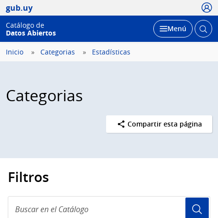
Usua
gub.uy
Catálogo de
Abrir
Desplegar
Menú
Datos Abiertos
busc
Inicio
Categorias
Estadísticas
Categorias
Compartir esta página
Filtros
Buscar
en