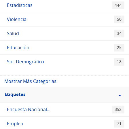
Estadísticas
444
Violencia
50
Salud
34
Educación
25
Soc.Demográfico
18
Mostrar Más Categorias
Filtro
Etiquetas
Etiquetas
Encuesta Nacional...
352
Empleo
71