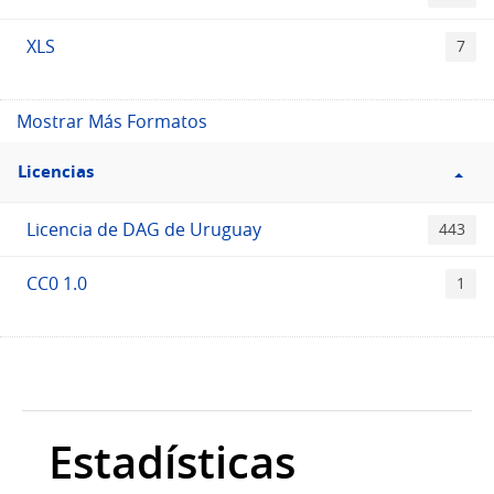
XLS
7
Mostrar Más Formatos
Filtro
Licencias
Licencias
Licencia de DAG de Uruguay
443
CC0 1.0
1
Estadísticas