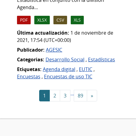
Estadística en conjunto con la división
Agenda...
PDF
XLSX
CSV
XLS
Última actualización:
1 de noviembre de
2021, 17:54 (UTC+00:00)
Publicador:
AGESIC
Categorias:
Desarrollo Social
,
Estadísticas
Etiquetas:
Agenda digital
,
EUTIC
,
Encuestas
,
Encuestas de uso TIC
...
1
2
3
89
»