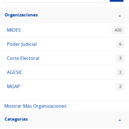
el
Filtro
Catálogo
Organizaciones
Organizaciones
MIDES
426
Poder Judicial
6
Corte Electoral
3
AGESIC
2
MGAP
2
Mostrar Más Organizaciones
Filtro
Categorias
Categorias