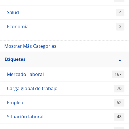
Salud
4
Economía
3
Mostrar Más Categorias
Filtro
Etiquetas
Etiquetas
Mercado Laboral
167
Carga global de trabajo
70
Empleo
52
Situación laboral...
48