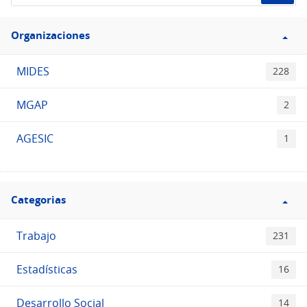
el
Filtro
Catálogo
Organizaciones
Organizaciones
MIDES
228
MGAP
2
AGESIC
1
Filtro
Categorias
Categorias
Trabajo
231
Estadísticas
16
Desarrollo Social
14