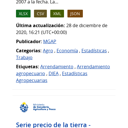
2007 a la fecha. La...
XLSX
CSV
XML
JSON
Última actualización:
28 de diciembre de
2020, 16:21 (UTC+00:00)
Publicador:
MGAP
Categorias:
Agro
,
Economía
,
Estadísticas
,
Trabajo
Etiquetas:
Arrendamiento
,
Arrendamiento
agropecuario
,
DIEA
,
Estadísticas
Agropecuarias
Serie precio de la tierra -