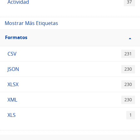
Actividad
37
Mostrar Más Etiquetas
Filtro
Formatos
Formatos
CSV
231
JSON
230
XLSX
230
XML
230
XLS
1
Filtro