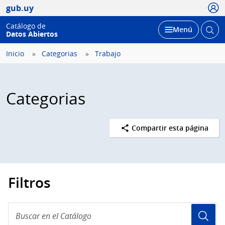
Usua
gub.uy
Catálogo de
Abrir
Desplegar
Menú
Datos Abiertos
busc
Inicio
Categorias
Trabajo
Categorias
Compartir esta página
Filtros
Buscar
en