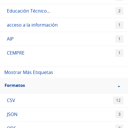
Educación Técnico...
2
acceso a la información
1
AIP
1
CEMPRE
1
Mostrar Más Etiquetas
Filtro
Formatos
Formatos
CSV
12
JSON
3