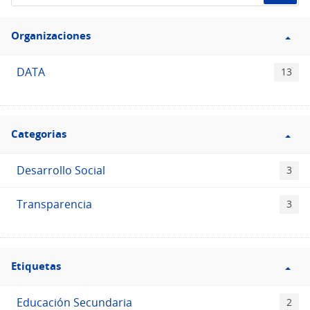
de
Filtro
datos...
Organizaciones
Organizaciones
DATA
13
Filtro
Categorias
Categorias
Desarrollo Social
3
Transparencia
3
Filtro
Etiquetas
Etiquetas
Educación Secundaria
2