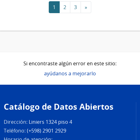
1
2
3
»
Si encontraste algún error en este sitio:
ayúdanos a mejorarlo
Pie
de
Catálogo de Datos Abiertos
página
Dirección:
Liniers 1324 piso 4
Teléfono:
(+598) 2901 2929
Horario de atención: