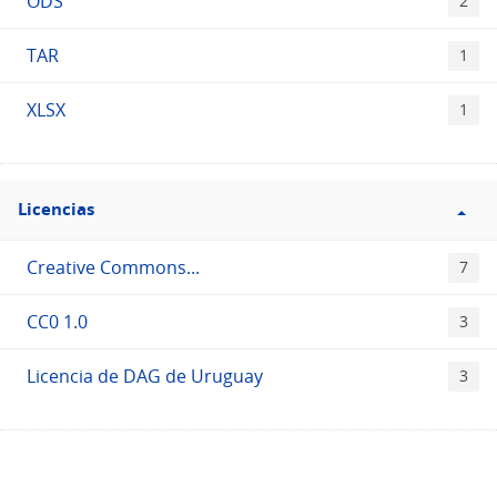
ODS
2
TAR
1
XLSX
1
Filtro
Licencias
Licencias
Creative Commons...
7
CC0 1.0
3
Licencia de DAG de Uruguay
3