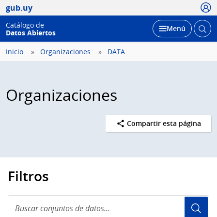
Usua
gub.uy
Catálogo de
Abrir
Desplegar
Menú
Datos Abiertos
busc
Inicio
Organizaciones
DATA
Organizaciones
Compartir esta página
Filtros
Buscar
conjuntos