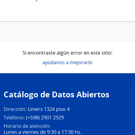
Si encontraste algún error en este sitio:
ayúdanos a mejorarlo
Pie
de
Catálogo de Datos Abiertos
página
Dirección:
Liniers 1324 piso 4
Teléfono:
(+598) 2901 2929
Horario de atención:
Lunes a viernes de 9:30 a 17:30 hs.