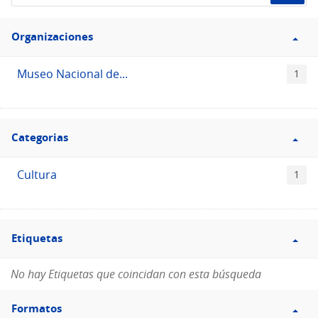
de
Filtro
datos...
Organizaciones
Organizaciones
Museo Nacional de...
1
Filtro
Categorias
Categorias
Cultura
1
Filtro
Etiquetas
Etiquetas
No hay Etiquetas que coincidan con esta búsqueda
Filtro
Formatos