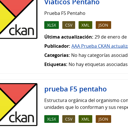
Viáticos Pentaho
Prueba F5 Pentaho
XLSX
CSV
XML
JSON
Última actualización:
29 de enero de 
Publicador:
AAA Prueba CKAN actuali
Categorias:
No hay categorías asociad
Etiquetas:
No hay etiquetas asociadas
prueba F5 pentaho
Estructura orgánica del organismo con 
unidades que lo conforman y sus respe
XLSX
CSV
XML
JSON