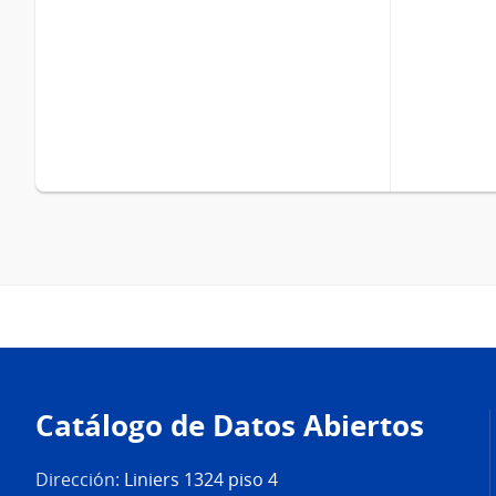
Pie
de
Catálogo de Datos Abiertos
página
Dirección:
Liniers 1324 piso 4