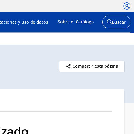
Usua
Menú
Sobre el Catálogo
caciones y uso de datos
Buscar
de
Abrir
buscador
navega
y
Compartir esta página
izado