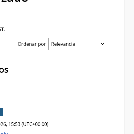
ST.
Ordenar por
os
L
026, 15:53 (UTC+00:00)
zado