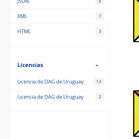
JSON
8
XML
7
HTML
3
Filtro
Licencias
Licencias
Licencia de DAG de Uruguay
13
Licencia de DAG de Uruguay
2