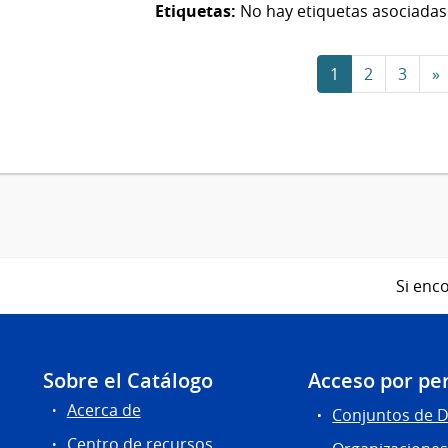
Etiquetas:
No hay etiquetas asociadas
1
2
3
»
Si enco
Sobre el Catálogo
Acceso por per
Acerca de
Conjuntos de 
Centro de recursos