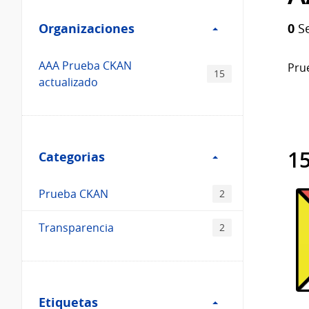
Filtro
datos...
Organizaciones
Organizaciones
0
Se
AAA Prueba CKAN
Prue
15
actualizado
Filtro
Categorias
15
Categorias
Prueba CKAN
2
Transparencia
2
Filtro
Etiquetas
Etiquetas