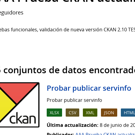
guidores
bas funcionales, validación de nueva versión CKAN 2.10 TE
 conjuntos de datos encontrad
Probar publicar servinfo
Probar publicar servinfo
XLSX
CSV
XML
JSON
HTM
Última actualización:
8 de junio de 2
Publicador:
AAA Prueba CKAN actuali