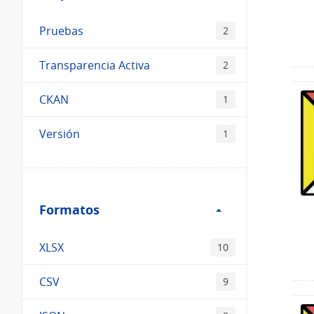
Pruebas
2
Transparencia Activa
2
CKAN
1
Versión
1
Filtro
Formatos
Formatos
XLSX
10
CSV
9