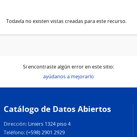
Todavía no existen vistas creadas para este recurso.
Si encontraste algún error en este sitio:
ayúdanos a mejorarlo
Pie
de
Catálogo de Datos Abiertos
página
Dirección:
Liniers 1324 piso 4
Teléfono:
(+598) 2901 2929