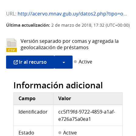
URL:
http://acervo.mnav.gub.uy/datos2.php?tipo=obras&encabezado=1
Última actualización:
2 de marzo de 2018, 17:32 (UTC+00:00)
Versión separado por comas y agregada la
geolocalización de préstamos
Active
Ir al recurso
Información adicional
Campo
Valor
Información adicional
Identificador
cc5f19fd-9722-4859-a1af-
e726a75a0ea1
Estado
Active