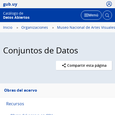
Usua
gub.uy
Catálogo de
Abrir
Desplegar
Menú
Datos Abiertos
busc
Inicio
Organizaciones
Museo Nacional de Artes Visuale
Conjuntos de Datos
Compartir esta página
Menú
Obras del acervo
lateral
Recursos