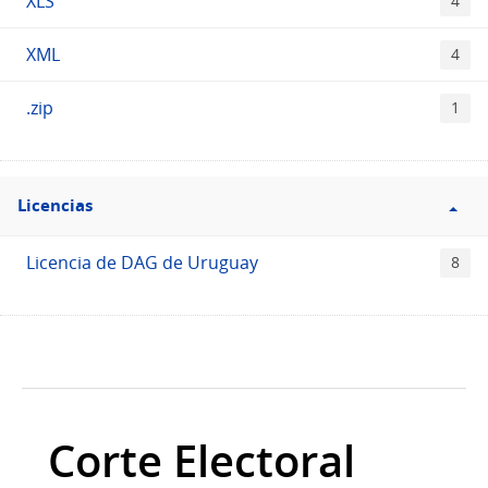
XLS
4
XML
4
.zip
1
Filtro
Licencias
Licencias
Licencia de DAG de Uruguay
8
Corte Electoral