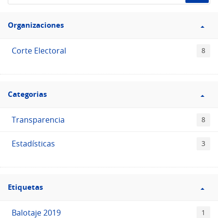
de
Filtro
datos...
Organizaciones
Organizaciones
Corte Electoral
8
Filtro
Categorias
Categorias
Transparencia
8
Estadísticas
3
Filtro
Etiquetas
Etiquetas
Balotaje 2019
1