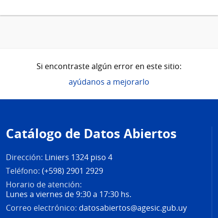
Si encontraste algún error en este sitio:
ayúdanos a mejorarlo
Pie
de
Catálogo de Datos Abiertos
página
Dirección:
Liniers 1324 piso 4
Teléfono:
(+598) 2901 2929
Horario de atención:
Lunes a viernes de 9:30 a 17:30 hs.
Correo electrónico:
datosabiertos@agesic.gub.uy