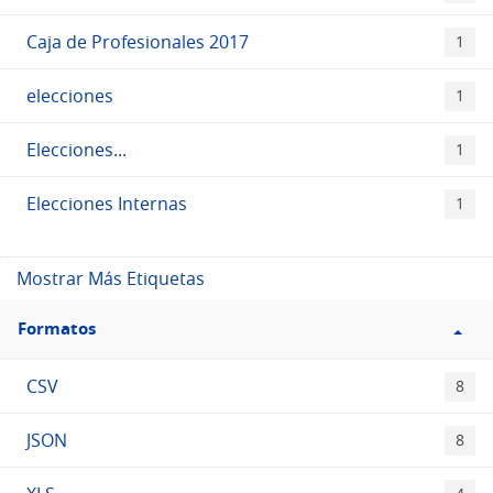
Caja de Profesionales 2017
1
elecciones
1
Elecciones...
1
Elecciones Internas
1
Mostrar Más Etiquetas
Filtro
Formatos
Formatos
CSV
8
JSON
8