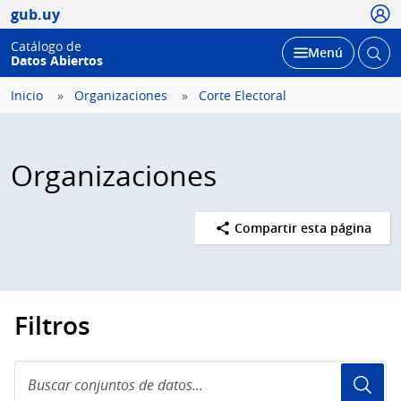
Usua
gub.uy
Catálogo de
Abrir
Desplegar
Menú
Datos Abiertos
busc
Inicio
Organizaciones
Corte Electoral
Organizaciones
Compartir esta página
Filtros
Buscar
conjuntos